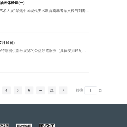
油画体验课(一)
正在苏州美术馆展出的“艺海同辉——颜文樑、刘海粟艺术大展”聚焦中国现代美术教育奠基者颜文樑与刘海粟，以两位艺术家“负笈海外、归国办学”的经历为线索，呈现他们在中西艺术交融与美术教育体系革新中的开创性贡献。
月19日）
为让观众更好地欣赏和理解展览，苏州市公共文化中心特别提供部分展览的公益导览服务（具体安排详见下表）。观众无需预约，相应时段到场即可聆听，观众可提前至相应场馆展厅入口处等候导览志愿者。 若因特殊原因导致导览安排临时调整，还请予以理解，谢谢！
4
5
6
21
前往
页