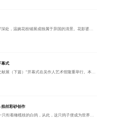
巴黎吕霞光别墅的院落，满株海棠依次绽放，隐于屋宇深处，温婉花枝铺展成独属于异国的清景。花影婆娑、暗香萦绕，海棠静静地见证了中西艺术对话的温柔时光，被萧淑芳先生凝于笔底。 “长河共影—— 吴作人、吕霞光作品与文献展（下篇）”于7月4日起在吴作人艺术馆展出，展出作品中，萧淑芳先生《好花深处（忆写巴黎吕霞光别墅海棠）》，以灵动的笔法，摒弃生硬轮廓线条，依托清润通透的淡彩层层晕染，勾勒出海棠自在繁茂的自然姿态。画作融合传统文人画托物寄情的意趣与西方实地写生的细腻视角，以清雅柔和的笔墨抒写心绪，将知己相逢的暖意与庭院春光汇于一炉。
开幕式
7月27日上午，“长河共影——吴作人、吕霞光作品与文献展（下篇）”开幕式在吴作人艺术馆隆重举行。本次展览由苏州市公共文化中心、浙江美术馆、吴作人国际美术基金会联合主办。
—掐丝彩砂创作
1950年，毕加索为在华沙召开的世界和平大会绘制了一只衔着橄榄枝的白鸽，从此，这只鸽子便成为世界通用的和平语言。在东方，中国军人用热血守护的万家灯火，同样是和平最朴素的注脚。从毕加索的画笔到军人的钢枪，和平的意象跨越文化与国界，成为人类共同的守望。