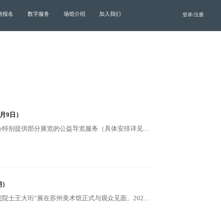
动报名
数字服务
场馆介绍
加入我们
登录/注册
月9日）
为让观众更好地欣赏和理解展览，苏州市公共文化中心特别提供部分展览的公益导览服务（具体安排详见下表）。观众无需预约，相应时段到场即可聆听，观众可提前至相应场馆展厅入口处等候导览志愿者。
期）
7月10日，第七个“苏州科学家日”，“珩锵鸣兮——两院院士王大珩”展在苏州美术馆正式与观众见面。202件珍贵展品，记录了一位苏州籍“两弹一星”元勋的光辉人生，也映照出新中国光学事业从无到有的壮丽征程。