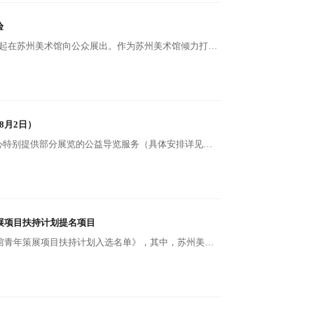
验
“甲天下——青岛、苏州风景题材作品展”将于7月28日起在苏州美术馆向公众展出。作为苏州美术馆倾力打造的学术品牌展览，“甲天下”系列通过不同地域艺术的交流对话，展现多元文化风貌与深厚美学底蕴。本次展览汇集苏州美术馆、青岛市美术馆馆藏风景题材精品，以艺术礼赞锦绣山河，呈现青苏两地艺术的精彩对话。
8月2日）
为让观众更好地欣赏和理解展览，苏州市公共文化中心特别提供部分展览的公益导览服务（具体安排详见下表）。观众无需预约，相应时段到场即可聆听，观众可提前至相应场馆展厅入口处等候导览志愿者。
策展项目扶持计划提名项目
近日，文化和旅游部办公厅公布了《2026年全国美术馆青年策展项目扶持计划入选名单》，其中，苏州美术馆“江南知味——苏州美术馆馆藏作品展”（策展人：陶璟）成功入选提名项目。